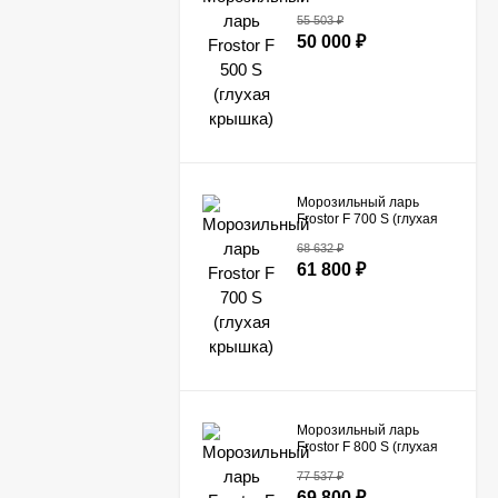
крышка)
55 503
₽
50 000
₽
Морозильный ларь
Frostor F 700 S (глухая
крышка)
68 632
₽
61 800
₽
Морозильный ларь
Frostor F 800 S (глухая
крышка)
77 537
₽
69 800
₽