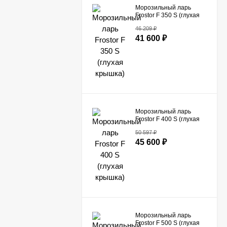
Морозильный ларь
Frostor F 350 S (глухая
крышка)
46 209
₽
41 600
₽
Морозильный ларь
Frostor F 400 S (глухая
крышка)
50 597
₽
45 600
₽
Морозильный ларь
Frostor F 500 S (глухая