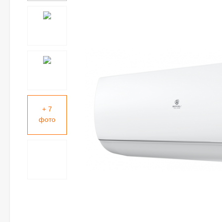
+ 7
фото