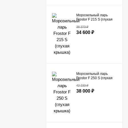
Морозильный ларь
Frostor F 215 S (глухая
крышка)
38 373
₽
34 600
₽
Морозильный ларь
Frostor F 250 S (глухая
крышка)
42 233
₽
38 000
₽