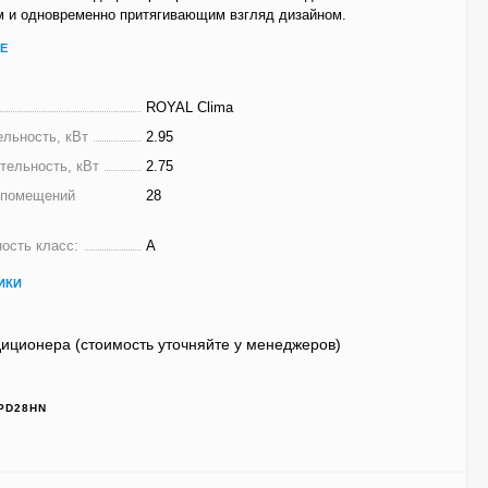
 и одновременно притягивающим взгляд дизайном.
Е
ROYAL Clima
льность, кВт
2.95
тельность, кВт
2.75
 помещений
28
ость класс:
A
ИКИ
иционера (стоимость уточняйте у менеджеров)
PD28HN