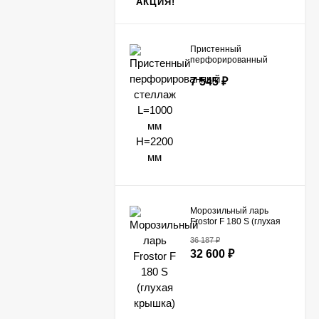
АКЦИЯ!
Пристенный
перфорированный
стеллаж L=1000 мм
7 545
₽
H=2200 мм
Морозильный ларь
Frostor F 180 S (глухая
крышка)
36 187
₽
32 600
₽