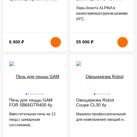
левый
Ларь-бонета ALPINA в
низкотемпературном режиме
(НТ)...
6 000
₽
55 000
₽
Печь для пиццы GAM
Овощерезка Robot
FOR SB66GTR400 бу
Coupe CL30 бу
Вместительная печь на 12
Машина профессиональная
пицц с шикарным
для измельчения овощей и...
состоянием...