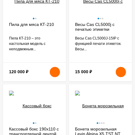
Пила для мяса КТ-210
Весы Cas CL5000j с
печатью этикетки
​Пила КТ-210 – это
Весы Cas CL5000J-15IP с
настольная модель с
функцией печати этикеток.
неподвижным...
Весы...
120 000
₽
15 000
₽
Кассовый бокс 190х110 с
Бонета морозильная
транспортерной лентой
Levin Alpina X5 TST NT