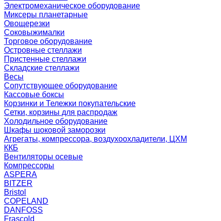
Электромеханическое оборудование
Миксеры планетарные
Овощерезки
Соковыжималки
Торговое оборудование
Островные стеллажи
Пристенные стеллажи
Складские стеллажи
Весы
Сопутствующее оборудование
Кассовые боксы
Корзинки и Тележки покупательские
Сетки, корзины для распродаж
Холодильное оборудование
Шкафы шоковой заморозки
Агрегаты, компрессора, воздухоохладители, ЦХМ
ККБ
Вентиляторы осевые
Компрессоры
ASPERA
BITZER
Bristol
COPELAND
DANFOSS
Frascold