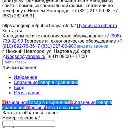
(или) услуг рекомендуется обращаться к менеджеру
сайта с помощью специальной формы связи или по
телефону в Нижнем Новгороде: +7 (831) 217-00-98, +7
(831) 282-08-31.
https://noginip.ru/publichnaya-oferta/
Публичная оферта
Контакты
Холодильное и технологическое оборудование
+7 (908)
739-32-99
Торговое и технологическое оборудование
+7
(910) 892-76-36
+7 (831) 217-00-98
Заказать звонок
г. Нижний Новгород, ул. Нартова д.6 корп.
2.
Nogser@yandex.ru
Пн-Пт 09:00—17:00
Личный кабинет
Избранное
Сравнение
Товар в сравнении
Вход
Регистрация
0
Избранное
Товар в избранном
0
Сравнение
Товар в
сравнении
0
Корзина
Товар в корзине!
Заказать обратный звонок
Номер телефона*