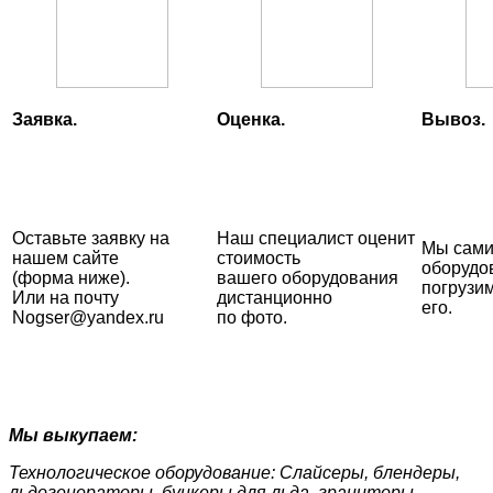
Заявка.
Оценка.
Вывоз.
Оставьте заявку на
Наш специалист оценит
Мы сами
нашем сайте
стоимость
оборудо
(форма ниже).
вашего оборудования
погрузи
Или на почту
дистанционно
его.
Nogser@yandex.ru
по фото.
Мы выкупаем:
Технологическое оборудование: Слайсеры, блендеры,
льдогенераторы, бункеры для льда, граниторы,