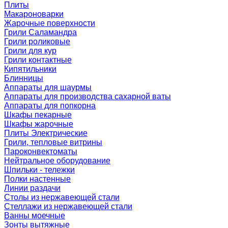
Плиты
Макароноварки
Жарочные поверхности
Грили Саламандра
Грили роликовые
Грили для кур
Грили контактные
Кипятильники
Блинницы
Аппараты для шаурмы
Аппараты для производства сахарной ваты
Аппараты для попкорна
Шкафы пекарные
Шкафы жарочные
Плиты Электрические
Грили, тепловые витрины
Пароконвектоматы
Нейтральное оборудование
Шпильки - тележки
Полки настенные
Линии раздачи
Столы из нержавеющей стали
Стеллажи из нержавеющей стали
Ванны моечные
Зонты вытяжные