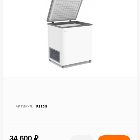
АРТИКУЛ:
F215S
34 600
₽