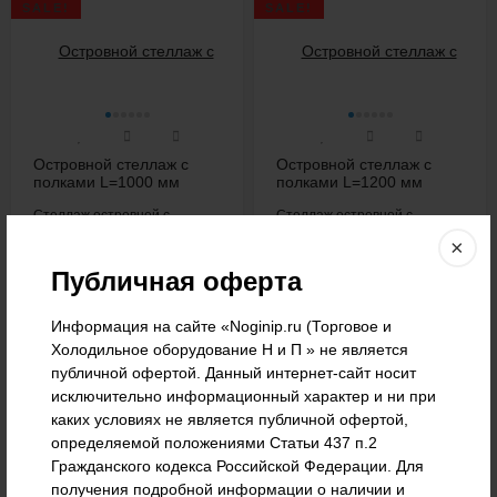
SALE!
SALE!
Островной стеллаж с
Островной стеллаж с
полками L=1000 мм
полками L=1200 мм
H=2200 мм
H=1600 мм
Стеллаж островной с
Стеллаж островной с
полками для демонстрации и
полками для демонстрации и
×
продажи...
продажи...
Публичная оферта
Информация на сайте «Noginip.ru (Торговое и
19 910
₽
13 494
₽
Холодильное оборудование Н и П » не является
публичной офертой. Данный интернет-сайт носит
исключительно информационный характер и ни при
каких условиях не является публичной офертой,
SALE!
SALE!
определяемой положениями Статьи 437 п.2
Гражданского кодекса Российской Федерации. Для
получения подробной информации о наличии и