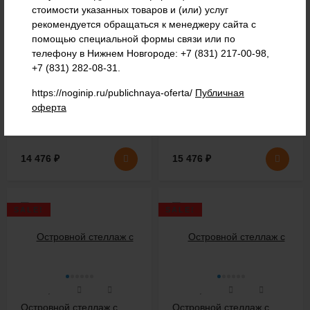
стоимости указанных товаров и (или) услуг
рекомендуется обращаться к менеджеру сайта с
помощью специальной формы связи или по
Островной стеллаж с
Островной стеллаж с
телефону в Нижнем Новгороде: +7 (831) 217-00-98,
полками L=1200 мм
полками L=1200 мм
+7 (831) 282-08-31.
H=1600 мм
H=1600 мм
Стеллаж островной с
Стеллаж островной с
https://noginip.ru/publichnaya-oferta/
Публичная
полками для демонстрации и
полками для демонстрации и
оферта
продажи...
продажи...
14 476
₽
15 476
₽
SALE!
SALE!
Островной стеллаж с
Островной стеллаж с