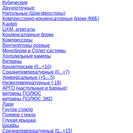
Кубические
Двухпоточные
Напольные (Шок-фросторы)
Компрессорно-конденсаторные блоки (ККБ)
Kaideli
ЦХМ, агрегаты
Конденсаторные блоки
Компрессоры
Вентиляторы осевые
Моноблоки и Сплит-системы
Холодильные камеры
Витрины
Кондитерские (0...+10)
Среднетемпературные (0...+7)
Универсальные (+5...-5)
Низкотемпературные (-18)
АРГО (настольные и барные)
витрины ПОЛЮС
витрины ПОЛЮС ЭКО
Лари
Гнутое стекло
Прямое стекло
Глухая крышка
Шкафы
Среднетемпературные (0...+15)