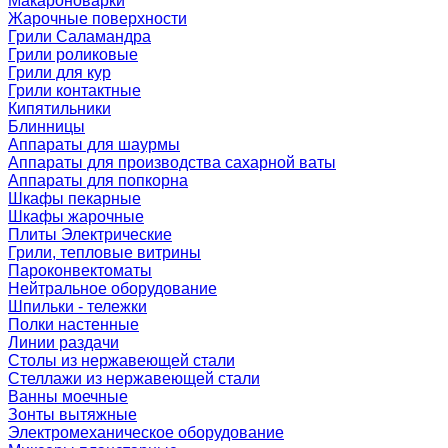
Макароноварки
Жарочные поверхности
Грили Саламандра
Грили роликовые
Грили для кур
Грили контактные
Кипятильники
Блинницы
Аппараты для шаурмы
Аппараты для производства сахарной ваты
Аппараты для попкорна
Шкафы пекарные
Шкафы жарочные
Плиты Электрические
Грили, тепловые витрины
Пароконвектоматы
Нейтральное оборудование
Шпильки - тележки
Полки настенные
Линии раздачи
Столы из нержавеющей стали
Стеллажи из нержавеющей стали
Ванны моечные
Зонты вытяжные
Электромеханическое оборудование