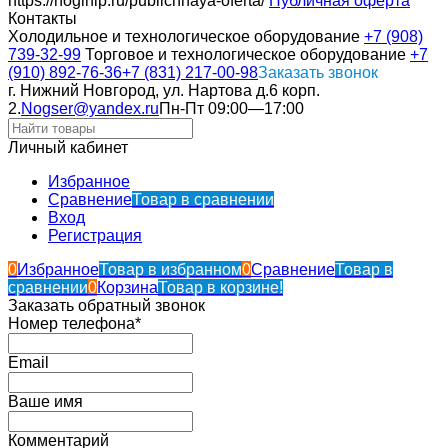
https://noginip.ru/publichnaya-oferta/
Публичная оферта
Контакты
Холодильное и технологическое оборудование
+7 (908)
739-32-99
Торговое и технологическое оборудование
+7
(910) 892-76-36
+7 (831) 217-00-98
Заказать звонок
г. Нижний Новгород, ул. Нартова д.6 корп.
2.
Nogser@yandex.ru
Пн-Пт 09:00—17:00
Личный кабинет
Избранное
Сравнение
Товар в сравнении
Вход
Регистрация
0
Избранное
Товар в избранном
0
Сравнение
Товар в
сравнении
0
Корзина
Товар в корзине!
Заказать обратный звонок
Номер телефона*
Email
Ваше имя
Комментарий