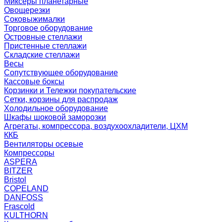
Миксеры планетарные
Овощерезки
Соковыжималки
Торговое оборудование
Островные стеллажи
Пристенные стеллажи
Складские стеллажи
Весы
Сопутствующее оборудование
Кассовые боксы
Корзинки и Тележки покупательские
Сетки, корзины для распродаж
Холодильное оборудование
Шкафы шоковой заморозки
Агрегаты, компрессора, воздухоохладители, ЦХМ
ККБ
Вентиляторы осевые
Компрессоры
ASPERA
BITZER
Bristol
COPELAND
DANFOSS
Frascold
KULTHORN