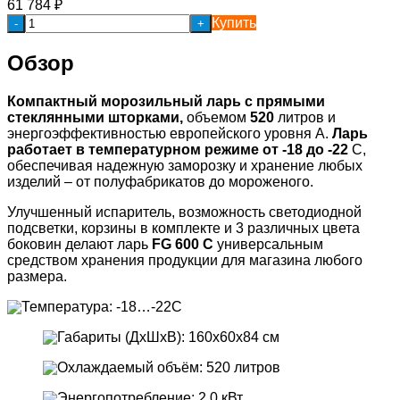
61 784
₽
Купить
-
+
Обзор
Компактный морозильный ларь с прямыми
стеклянными шторками,
объемом
520
литров и
энергоэффективностью европейского уровня А.
Ларь
работает в температурном режиме от -18 до -22
С,
обеспечивая надежную заморозку и хранение любых
изделий – от полуфабрикатов до мороженого.
Улучшенный испаритель, возможность светодиодной
подсветки, корзины в комплекте и 3 различных цвета
боковин делают ларь
FG 600 C
универсальным
средством хранения продукции для магазина любого
размера.
Температура: -18…-22C
Габариты (ДхШхВ): 160х60х84 см
Охлаждаемый объём: 520 литров
Энергопотребление: 2,0 кВт