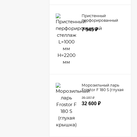
Пристенный
перфорированный
стеллаж L=1000 мм
7 545
₽
H=2200 мм
Морозильный ларь
Frostor F 180 S (глухая
крышка)
36 187
₽
32 600
₽