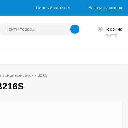
Личный кабинет
Заказать звонок
Корзина
0
(пусто)
атурный моноблок MB216S
B216S