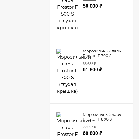
55 503
₽
50 000
₽
Морозильный ларь
Frostor F 700 S
(глухая крышка)
68 632
₽
61 800
₽
Морозильный ларь
Frostor F 800 S
(глухая крышка)
77 537
₽
69 800
₽