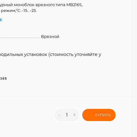
рный моноблок врезного типа MB216S,
жим,°С: -15...-25.
Е
Врезной
одильных установок (стоимость уточняйте у
216S
-
+
КУПИТЬ