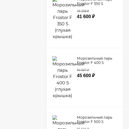
Frostor F 350 S
(глухая крышка)
46 209
₽
41 600
₽
Морозильный ларь
Frostor F 400 S
(глухая крышка)
50 597
₽
45 600
₽
Морозильный ларь
Frostor F 500 S
(глухая крышка)