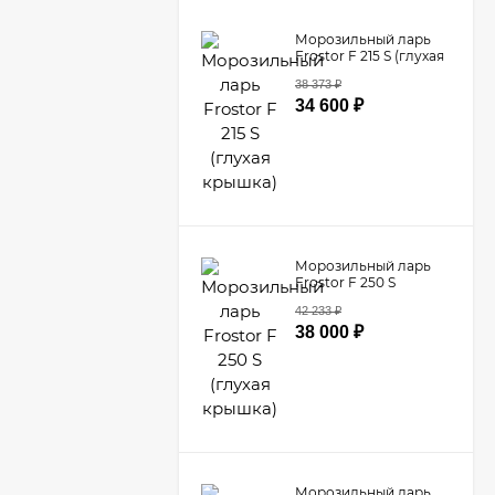
Морозильный ларь
Frostor F 215 S (глухая
крышка)
38 373
₽
34 600
₽
Морозильный ларь
Frostor F 250 S
(глухая крышка)
42 233
₽
38 000
₽
Морозильный ларь