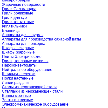
Макароноварки
Жарочные поверхности
Грили Саламандра
Грили роликовые
Грили для кур
Грили контактные
Кипятильники
Блинницы
Аппараты для шаурмы
Аппараты для производства сахарной ваты
Аппараты для попкорна
Шкафы пекарные
Шкафы жарочные
Плиты Электрические
Грили, тепловые витрины
Пароконвектоматы
Нейтральное оборудование
Шпильки - тележки
Полки настенные
Линии раздачи
Столы из нержавеющей стали
Стеллажи из нержавеющей стали
Ванны моечные
Зонты вытяжные
Электромеханическое оборудование