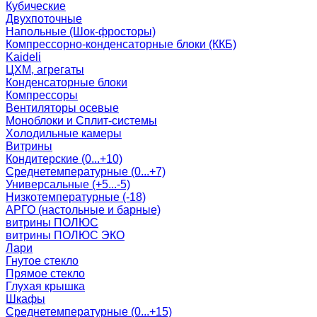
Кубические
Двухпоточные
Напольные (Шок-фросторы)
Компрессорно-конденсаторные блоки (ККБ)
Kaideli
ЦХМ, агрегаты
Конденсаторные блоки
Компрессоры
Вентиляторы осевые
Моноблоки и Сплит-системы
Холодильные камеры
Витрины
Кондитерские (0...+10)
Среднетемпературные (0...+7)
Универсальные (+5...-5)
Низкотемпературные (-18)
АРГО (настольные и барные)
витрины ПОЛЮС
витрины ПОЛЮС ЭКО
Лари
Гнутое стекло
Прямое стекло
Глухая крышка
Шкафы
Среднетемпературные (0...+15)