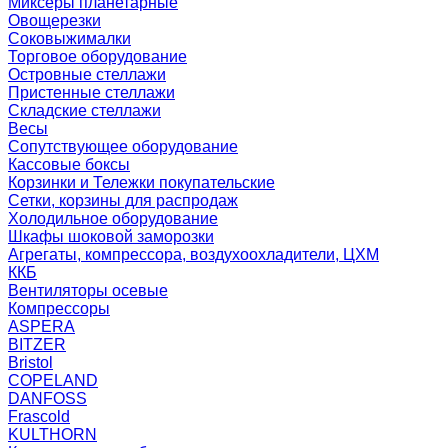
Миксеры планетарные
Овощерезки
Соковыжималки
Торговое оборудование
Островные стеллажи
Пристенные стеллажи
Складские стеллажи
Весы
Сопутствующее оборудование
Кассовые боксы
Корзинки и Тележки покупательские
Сетки, корзины для распродаж
Холодильное оборудование
Шкафы шоковой заморозки
Агрегаты, компрессора, воздухоохладители, ЦХМ
ККБ
Вентиляторы осевые
Компрессоры
ASPERA
BITZER
Bristol
COPELAND
DANFOSS
Frascold
KULTHORN