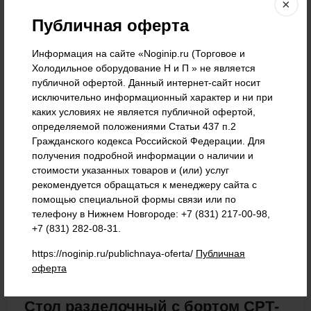
×
Публичная оферта
Информация на сайте «Noginip.ru (Торговое и
Холодильное оборудование Н и П » не является
Обзор
публичной офертой. Данный интернет-сайт носит
исключительно информационный характер и ни при
Стол разделочный с бортом СРТ-ПН 1500*600*870
каких условиях не является публичной офертой,
определяемой положениями Статьи 437 п.2
столешница, полка сплошная и каркас из нержавеющей
Гражданского кодекса Российской Федерации. Для
стали.
получения подробной информации о наличии и
стоимости указанных товаров и (или) услуг
рекомендуется обращаться к менеджеру сайта с
помощью специальной формы связи или по
Характеристики
телефону в Нижнем Новгороде: +7 (831) 217-00-98,
+7 (831) 282-08-31.
https://noginip.ru/publichnaya-oferta/
Публичная
Бренд
ТехНН
оферта
Стол разделочный с бортом СРТ-