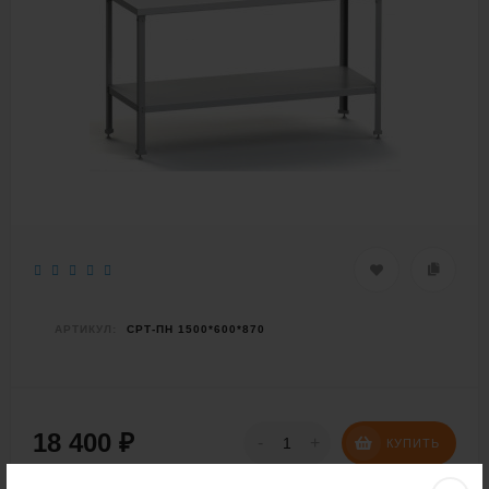
АРТИКУЛ:
СРТ-ПН 1500*600*870
18 400
₽
-
+
КУПИТЬ