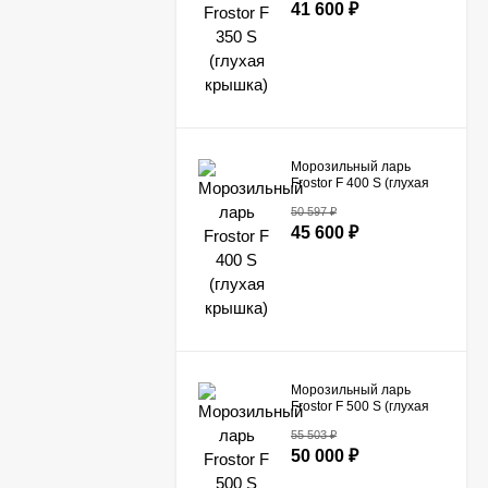
41 600
₽
Морозильный ларь
Frostor F 400 S (глухая
крышка)
50 597
₽
45 600
₽
Морозильный ларь
Frostor F 500 S (глухая
крышка)
55 503
₽
50 000
₽