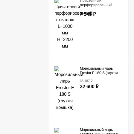
Пристенный
перфорированный
стеллаж L=1000 мм
7 545
₽
H=2200 мм
Морозильный ларь
Frostor F 180 S (глухая
крышка)
36 187
₽
32 600
₽
Морозильный ларь