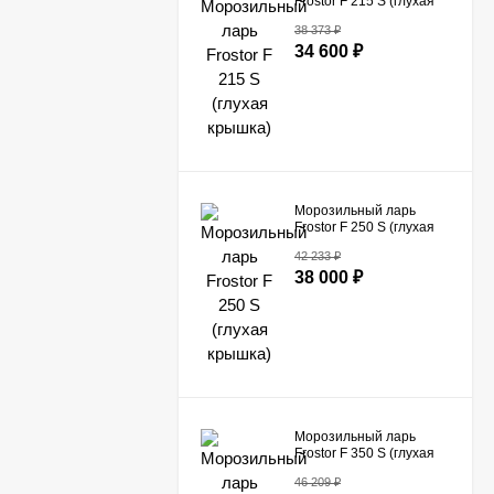
Frostor F 215 S (глухая
крышка)
38 373
₽
34 600
₽
Морозильный ларь
Frostor F 250 S (глухая
крышка)
42 233
₽
38 000
₽
Морозильный ларь
Frostor F 350 S (глухая
крышка)
46 209
₽