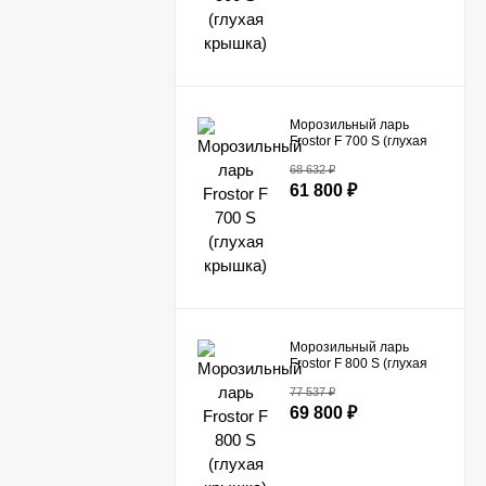
Морозильный ларь
Frostor F 700 S (глухая
крышка)
68 632
₽
61 800
₽
Морозильный ларь
Frostor F 800 S (глухая
крышка)
77 537
₽
69 800
₽