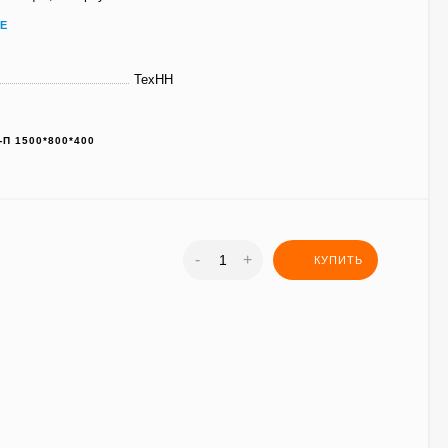
Е
ТехНН
-П 1500*800*400
-
+
КУПИТЬ