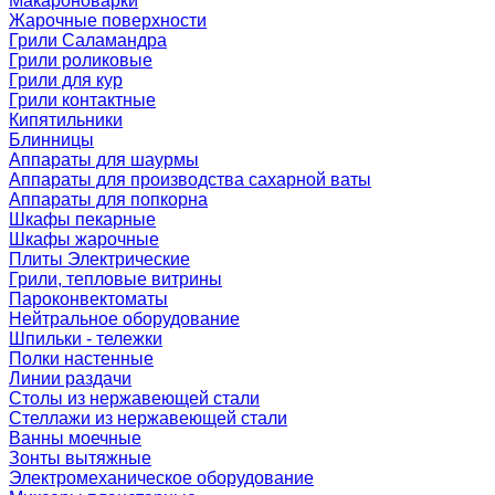
Макароноварки
Жарочные поверхности
Грили Саламандра
Грили роликовые
Грили для кур
Грили контактные
Кипятильники
Блинницы
Аппараты для шаурмы
Аппараты для производства сахарной ваты
Аппараты для попкорна
Шкафы пекарные
Шкафы жарочные
Плиты Электрические
Грили, тепловые витрины
Пароконвектоматы
Нейтральное оборудование
Шпильки - тележки
Полки настенные
Линии раздачи
Столы из нержавеющей стали
Стеллажи из нержавеющей стали
Ванны моечные
Зонты вытяжные
Электромеханическое оборудование