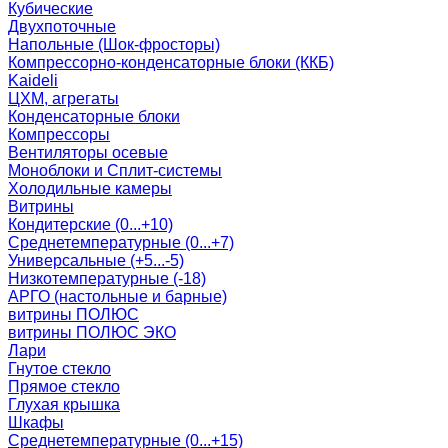
Кубические
Двухпоточные
Напольные (Шок-фросторы)
Компрессорно-конденсаторные блоки (ККБ)
Kaideli
ЦХМ, агрегаты
Конденсаторные блоки
Компрессоры
Вентиляторы осевые
Моноблоки и Сплит-системы
Холодильные камеры
Витрины
Кондитерские (0...+10)
Среднетемпературные (0...+7)
Универсальные (+5...-5)
Низкотемпературные (-18)
АРГО (настольные и барные)
витрины ПОЛЮС
витрины ПОЛЮС ЭКО
Лари
Гнутое стекло
Прямое стекло
Глухая крышка
Шкафы
Среднетемпературные (0...+15)