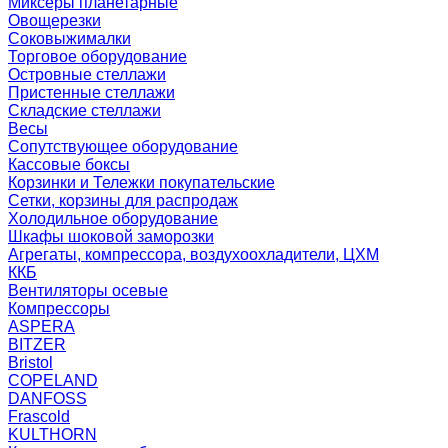
Миксеры планетарные
Овощерезки
Соковыжималки
Торговое оборудование
Островные стеллажи
Пристенные стеллажи
Складские стеллажи
Весы
Сопутствующее оборудование
Кассовые боксы
Корзинки и Тележки покупательские
Сетки, корзины для распродаж
Холодильное оборудование
Шкафы шоковой заморозки
Агрегаты, компрессора, воздухоохладители, ЦХМ
ККБ
Вентиляторы осевые
Компрессоры
ASPERA
BITZER
Bristol
COPELAND
DANFOSS
Frascold
KULTHORN