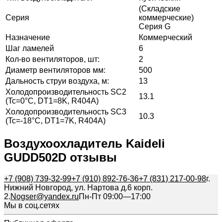
(Складские
Серия
коммерческие)
Серия G
Назначение
Коммерческий
Шаг ламелей
6
Кол-во вентиляторов, шт:
2
Диаметр вентиляторов мм:
500
Дальность струи воздуха, м:
13
Холодопроизводительность SC2
13.1
(Tc=0°C, DT1=8K, R404A)
Холодопроизводительность SC3
10.3
(Tc=-18°C, DT1=7K, R404A)
Воздухоохладитель Kaideli
GUDD502D отзывы
+7 (908) 739-32-99
+7 (910) 892-76-36
+7 (831) 217-00-98
г.
Нижний Новгород, ул. Нартова д.6 корп.
2.
Nogser@yandex.ru
Пн-Пт 09:00—17:00
Мы в соц.сетях