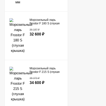
Морозильный ларь
Frostor F 180 S (глухая
крышка)
36 187
₽
32 600
₽
Морозильный ларь
Frostor F 215 S (глухая
крышка)
38 373
₽
34 600
₽