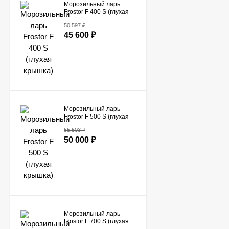
Морозильный ларь
Frostor F 400 S (глухая
крышка)
50 597
₽
45 600
₽
Морозильный ларь
Frostor F 500 S (глухая
крышка)
55 503
₽
50 000
₽
Морозильный ларь
Frostor F 700 S (глухая