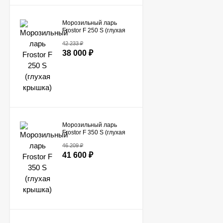
Морозильный ларь
Frostor F 250 S (глухая
крышка)
42 233
₽
38 000
₽
Морозильный ларь
Frostor F 350 S (глухая
крышка)
46 209
₽
41 600
₽