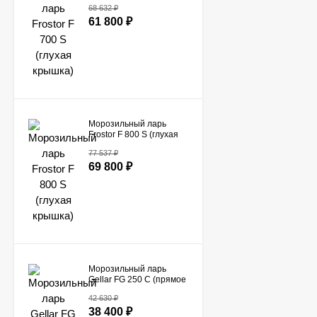
крышка)
68 632
₽
61 800
₽
Морозильный ларь
Frostor F 800 S (глухая
крышка)
77 537
₽
69 800
₽
Морозильный ларь
Gellar FG 250 C (прямое
стекло)
42 630
₽
38 400
₽