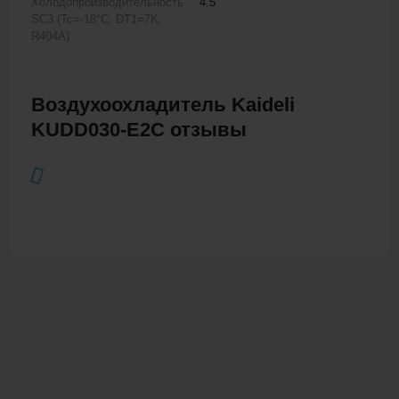
Холодопроизводительность
4.5
SC3 (Tc=-18°C, DT1=7K,
R404A)
Воздухоохладитель Kaideli
KUDD030-E2C отзывы