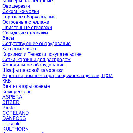
Миксеры планетарные
Овощерезки
Соковыжималки
Торговое оборудование
Островные стеллажи
Пристенные стеллажи
Складские стеллажи
Весы
Сопутствующее оборудование
Кассовые боксы
Корзинки и Тележки покупательские
Сетки, корзины для распродаж
Холодильное оборудование
Шкафы шоковой заморозки
Агрегаты, компрессора, воздухоохладители, ЦХМ
ККБ
Вентиляторы осевые
Компрессоры
ASPERA
BITZER
Bristol
COPELAND
DANFOSS
Frascold
KULTHORN