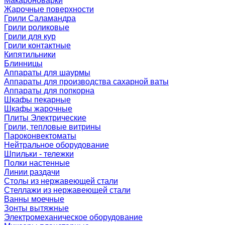
Макароноварки
Жарочные поверхности
Грили Саламандра
Грили роликовые
Грили для кур
Грили контактные
Кипятильники
Блинницы
Аппараты для шаурмы
Аппараты для производства сахарной ваты
Аппараты для попкорна
Шкафы пекарные
Шкафы жарочные
Плиты Электрические
Грили, тепловые витрины
Пароконвектоматы
Нейтральное оборудование
Шпильки - тележки
Полки настенные
Линии раздачи
Столы из нержавеющей стали
Стеллажи из нержавеющей стали
Ванны моечные
Зонты вытяжные
Электромеханическое оборудование