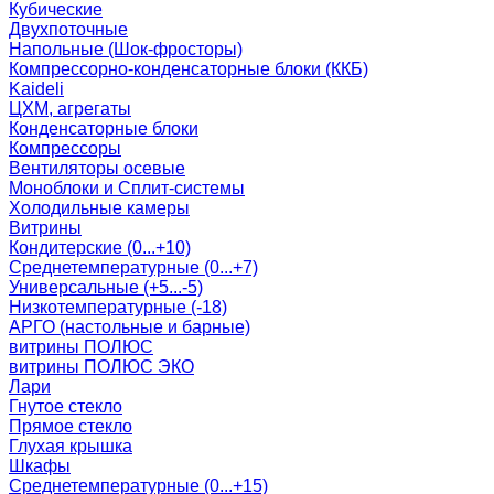
Кубические
Двухпоточные
Напольные (Шок-фросторы)
Компрессорно-конденсаторные блоки (ККБ)
Kaideli
ЦХМ, агрегаты
Конденсаторные блоки
Компрессоры
Вентиляторы осевые
Моноблоки и Сплит-системы
Холодильные камеры
Витрины
Кондитерские (0...+10)
Среднетемпературные (0...+7)
Универсальные (+5...-5)
Низкотемпературные (-18)
АРГО (настольные и барные)
витрины ПОЛЮС
витрины ПОЛЮС ЭКО
Лари
Гнутое стекло
Прямое стекло
Глухая крышка
Шкафы
Среднетемпературные (0...+15)