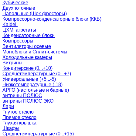
Кубические
Двухпоточные
Напольные (Шок-фросторы)
Компрессорно-конденсаторные блоки (ККБ)
Kaideli
ЦХМ, агрегаты
Конденсаторные блоки
Компрессоры
Вентиляторы осевые
Моноблоки и Сплит-системы
Холодильные камеры
Витрины
Кондитерские (0...+10)
Среднетемпературные (0...+7)
Универсальные (+5...-5)
Низкотемпературные (-18)
АРГО (настольные и барные)
витрины ПОЛЮС
витрины ПОЛЮС ЭКО
Лари
Гнутое стекло
Прямое стекло
Глухая крышка
Шкафы
Среднетемпературные (0...+15)