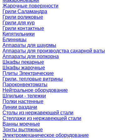
Макароноварки
Жарочные поверхности
Грили Саламандра
Грили роликовые
Грили для кур
Грили контактные
Кипятильники
Блинницы
Аппараты для шаурмы
Аппараты для производства сахарной ваты
Аппараты для попкорна
Шкафы пекарные
Шкафы жарочные
Плиты Электрические
Грили, тепловые витрины
Пароконвектоматы
Нейтральное оборудование
Шпильки - тележки
Полки настенные
Линии раздачи
Столы из нержавеющей стали
Стеллажи из нержавеющей стали
Ванны моечные
Зонты вытяжные
Электромеханическое оборудование