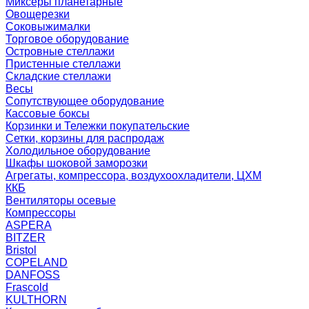
Миксеры планетарные
Овощерезки
Соковыжималки
Торговое оборудование
Островные стеллажи
Пристенные стеллажи
Складские стеллажи
Весы
Сопутствующее оборудование
Кассовые боксы
Корзинки и Тележки покупательские
Сетки, корзины для распродаж
Холодильное оборудование
Шкафы шоковой заморозки
Агрегаты, компрессора, воздухоохладители, ЦХМ
ККБ
Вентиляторы осевые
Компрессоры
ASPERA
BITZER
Bristol
COPELAND
DANFOSS
Frascold
KULTHORN