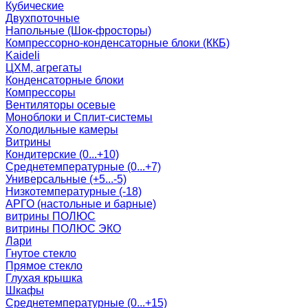
Кубические
Двухпоточные
Напольные (Шок-фросторы)
Компрессорно-конденсаторные блоки (ККБ)
Kaideli
ЦХМ, агрегаты
Конденсаторные блоки
Компрессоры
Вентиляторы осевые
Моноблоки и Сплит-системы
Холодильные камеры
Витрины
Кондитерские (0...+10)
Среднетемпературные (0...+7)
Универсальные (+5...-5)
Низкотемпературные (-18)
АРГО (настольные и барные)
витрины ПОЛЮС
витрины ПОЛЮС ЭКО
Лари
Гнутое стекло
Прямое стекло
Глухая крышка
Шкафы
Среднетемпературные (0...+15)