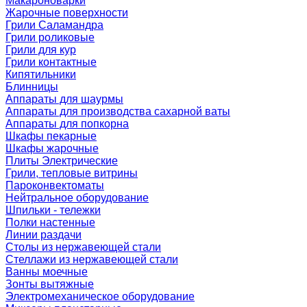
Макароноварки
Жарочные поверхности
Грили Саламандра
Грили роликовые
Грили для кур
Грили контактные
Кипятильники
Блинницы
Аппараты для шаурмы
Аппараты для производства сахарной ваты
Аппараты для попкорна
Шкафы пекарные
Шкафы жарочные
Плиты Электрические
Грили, тепловые витрины
Пароконвектоматы
Нейтральное оборудование
Шпильки - тележки
Полки настенные
Линии раздачи
Столы из нержавеющей стали
Стеллажи из нержавеющей стали
Ванны моечные
Зонты вытяжные
Электромеханическое оборудование