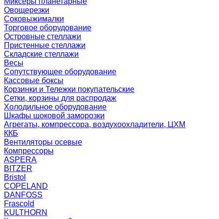
Миксеры планетарные
Овощерезки
Соковыжималки
Торговое оборудование
Островные стеллажи
Пристенные стеллажи
Складские стеллажи
Весы
Сопутствующее оборудование
Кассовые боксы
Корзинки и Тележки покупательские
Сетки, корзины для распродаж
Холодильное оборудование
Шкафы шоковой заморозки
Агрегаты, компрессора, воздухоохладители, ЦХМ
ККБ
Вентиляторы осевые
Компрессоры
ASPERA
BITZER
Bristol
COPELAND
DANFOSS
Frascold
KULTHORN