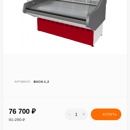
АРТИКУЛ:
ВХСН-1,2
76 700
₽
-
+
КУПИТЬ
91 290
₽