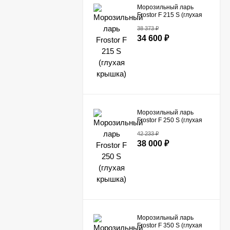
Морозильный ларь
Frostor F 215 S (глухая
крышка)
38 373
₽
34 600
₽
Морозильный ларь
Frostor F 250 S (глухая
крышка)
42 233
₽
38 000
₽
Морозильный ларь
Frostor F 350 S (глухая