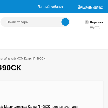
Личный кабинет
Заказать звонок
Корзина
0
(пусто)
льный шкаф МХМ Капри П-490СК
490СК
ф Марихолодмаш Капри П-490СК предназначен для