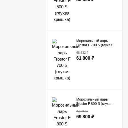
Морозильный ларь
Frostor F 700 S (глухая
крышка)
68 632
₽
61 800
₽
Морозильный ларь
Frostor F 800 S (глухая
крышка)
77 537
₽
69 800
₽