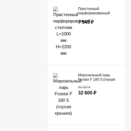
Пристенный
перфорированный
стеллаж L=1000 мм
7 545
₽
H=2200 мм
Морозильный ларь
Frostor F 180 S (глухая
крышка)
36 187
₽
32 600
₽