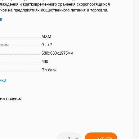
хлаждения и кратковременного хранения скоропортящихся
тков на предприятиях общественного питания и торговли.
Е
МХМ
ежим
0...+7
680x630x1975мм
490
Эл.блок
ИКИ
РИ П-490СК
-
+
КУПИТЬ