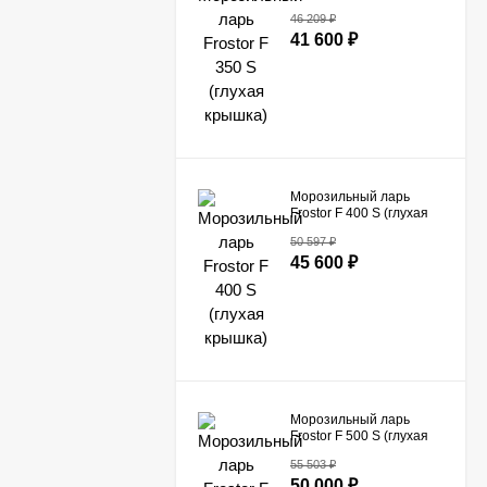
крышка)
46 209
₽
41 600
₽
Морозильный ларь
Frostor F 400 S (глухая
крышка)
50 597
₽
45 600
₽
Морозильный ларь
Frostor F 500 S (глухая
крышка)
55 503
₽
50 000
₽