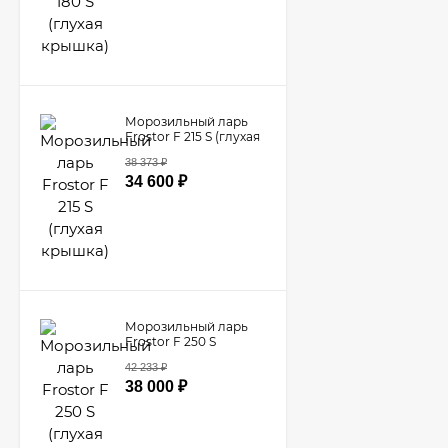
Морозильный ларь
Frostor F 215 S (глухая
крышка)
38 373
₽
34 600
₽
Морозильный ларь
Frostor F 250 S
(глухая крышка)
42 233
₽
38 000
₽