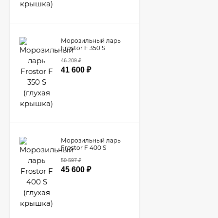
Морозильный ларь
Frostor F 350 S
(глухая крышка)
46 209
₽
41 600
₽
Морозильный ларь
Frostor F 400 S
(глухая крышка)
50 597
₽
45 600
₽