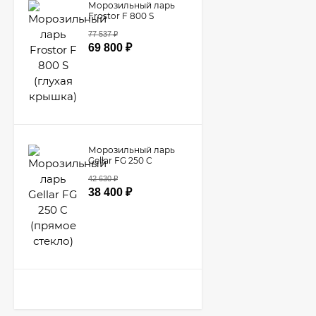
Морозильный ларь
Frostor F 800 S
(глухая крышка)
77 537
₽
69 800
₽
Морозильный ларь
Gellar FG 250 C
(прямое стекло)
42 630
₽
38 400
₽