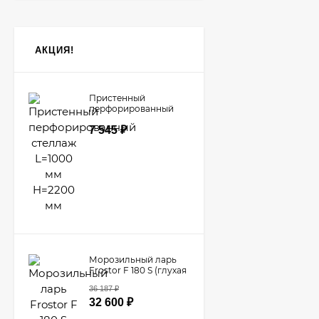
АКЦИЯ!
Пристенный
перфорированный
стеллаж L=1000 мм
7 545
₽
H=2200 мм
Морозильный ларь
Frostor F 180 S (глухая
крышка)
36 187
₽
32 600
₽