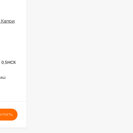
 0,5НСК
маш
УПИТЬ