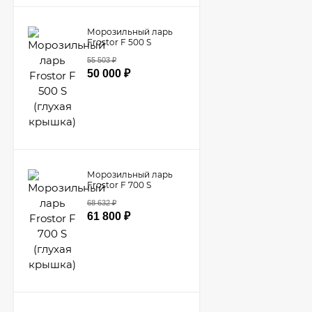
Морозильный ларь
Frostor F 500 S
(глухая крышка)
55 503
₽
50 000
₽
Морозильный ларь
Frostor F 700 S
(глухая крышка)
68 632
₽
61 800
₽