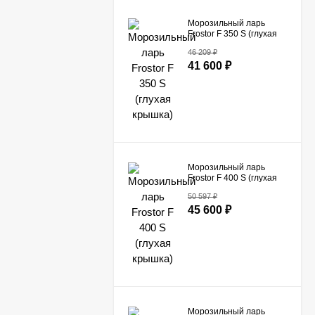
Морозильный ларь
Frostor F 350 S (глухая
крышка)
46 209
₽
41 600
₽
Морозильный ларь
Frostor F 400 S (глухая
крышка)
50 597
₽
45 600
₽
Морозильный ларь