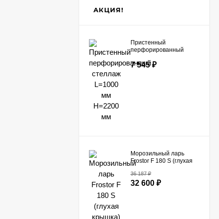
АКЦИЯ!
Пристенный
перфорированный
стеллаж L=1000 мм
7 545
₽
H=2200 мм
Морозильный ларь
Frostor F 180 S (глухая
крышка)
36 187
₽
32 600
₽