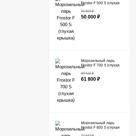
Frostor F 500 S (глухая
крышка)
55 503
₽
50 000
₽
Морозильный ларь
Frostor F 700 S (глухая
крышка)
68 632
₽
61 800
₽
Морозильный ларь
Frostor F 800 S (глухая
крышка)
77 537
₽