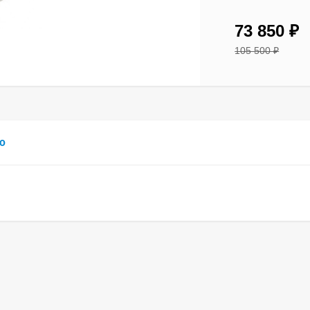
73 850
₽
105 500
₽
0