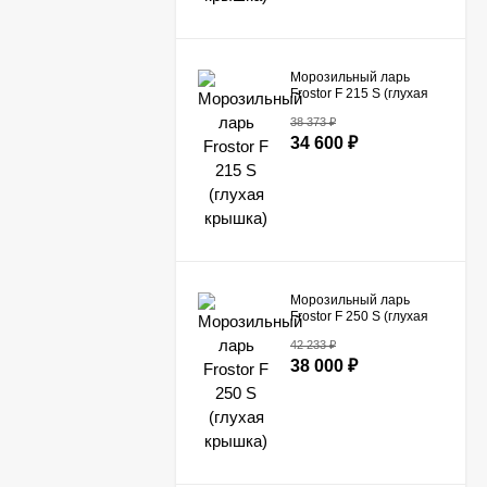
Морозильный ларь
Frostor F 215 S (глухая
крышка)
38 373
₽
34 600
₽
Морозильный ларь
Frostor F 250 S (глухая
крышка)
42 233
₽
38 000
₽