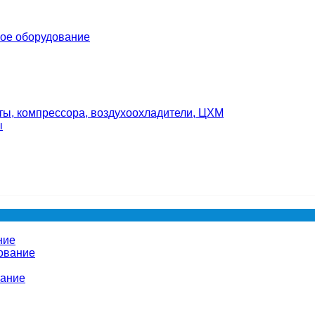
ое оборудование
ты, компрессора, воздухоохладители, ЦХМ
ы
ние
ование
вание