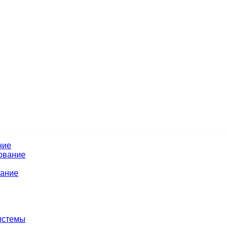
ние
ование
вание
истемы