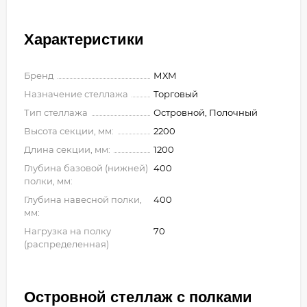
Характеристики
Бренд
МХМ
Назначение стеллажа
Торговый
Тип стеллажа
Островной, Полочный
Высота секции, мм:
2200
Длина секции, мм:
1200
Глубина базовой (нижней)
400
полки, мм:
Глубина навесной полки,
400
мм:
Нагрузка на полку
70
(распределенная)
Островной стеллаж с полками