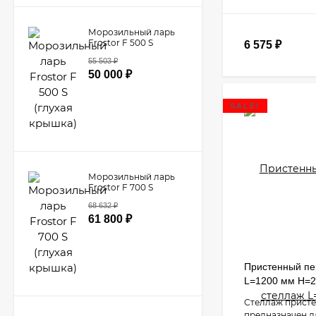
Морозильный ларь
Frostor F 500 S
6 575
₽
(глухая крышка)
55 503
₽
50 000
₽
SALE!
Морозильный ларь
Frostor F 700 S
(глухая крышка)
68 632
₽
61 800
₽
Пристенный п
L=1200 мм H=
Стеллаж прист
предназначен д