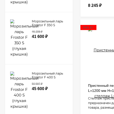
8 245
₽
Морозильный ларь
Frostor F 350 S
SALE!
(глухая крышка)
46 209
₽
41 600
₽
Морозильный ларь
Frostor F 400 S
(глухая крышка)
50 597
₽
Пристенный п
45 600
₽
L=1200 мм H=
Стеллаж прист
предназначен д
товара, размещ