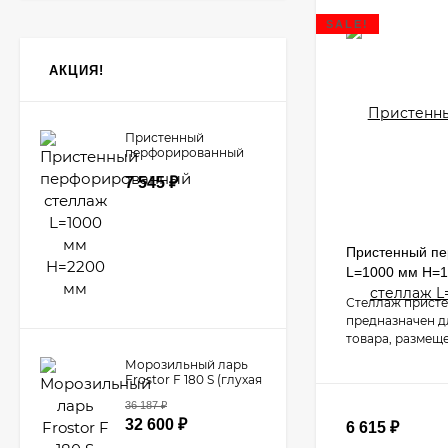
SALE!
АКЦИЯ!
Пристенный
перфорированный
стеллаж L=1000 мм
7 545
₽
H=2200 мм
Пристенный п
L=1000 мм H=
Стеллаж прист
предназначен д
товара, размещ
Морозильный ларь
Frostor F 180 S (глухая
крышка)
36 187
₽
32 600
₽
6 615
₽