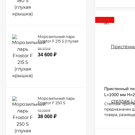
SALE!
Морозильный ларь
Frostor F 215 S (глухая
крышка)
38 373
₽
34 600
₽
Пристенный п
L=1000 мм H=
Морозильный ларь
Frostor F 250 S
Стеллаж прист
(глухая крышка)
предназначен д
42 233
₽
товара, размещ
38 000
₽