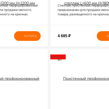
енный перфорированный
Стеллаж пристенный перфорир
ля продажи мелкого
предназначен для продажи мелк
енного на крючках.
товара, размещенного на крючка
4 685
₽
КУПИТЬ
К
SALE!