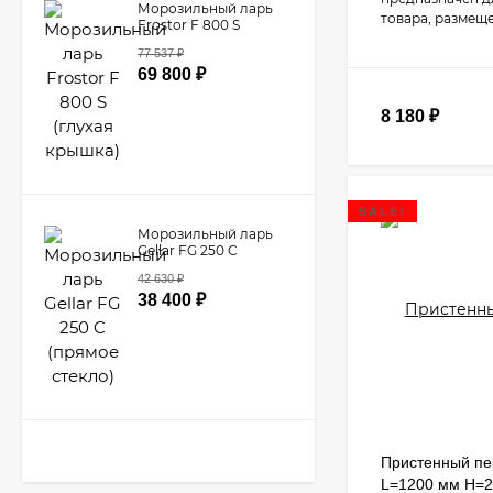
Морозильный ларь
товара, размещ
Frostor F 800 S
(глухая крышка)
77 537
₽
69 800
₽
8 180
₽
SALE!
Морозильный ларь
Gellar FG 250 C
(прямое стекло)
42 630
₽
38 400
₽
Пристенный п
L=1200 мм H=