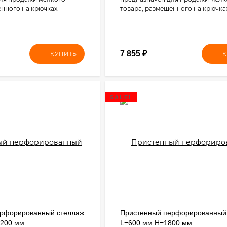
енного на крючках.
товара, размещенного на крючка
7 855
₽
КУПИТЬ
К
SALE!
ерфорированный стеллаж
Пристенный перфорированный
2200 мм
L=600 мм H=1800 мм