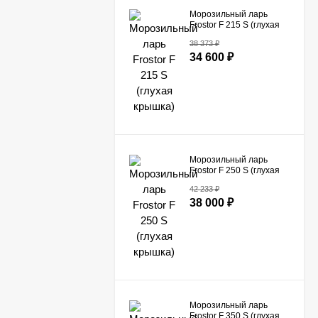
Морозильный ларь
Frostor F 215 S (глухая
крышка)
38 373
₽
34 600
₽
Морозильный ларь
Frostor F 250 S (глухая
крышка)
42 233
₽
38 000
₽
Морозильный ларь
Frostor F 350 S (глухая