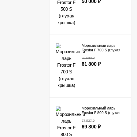
50 000
₽
Морозильный ларь
Frostor F 700 S (глухая
крышка)
68 632
₽
61 800
₽
Морозильный ларь
Frostor F 800 S (глухая
крышка)
77 537
₽
69 800
₽