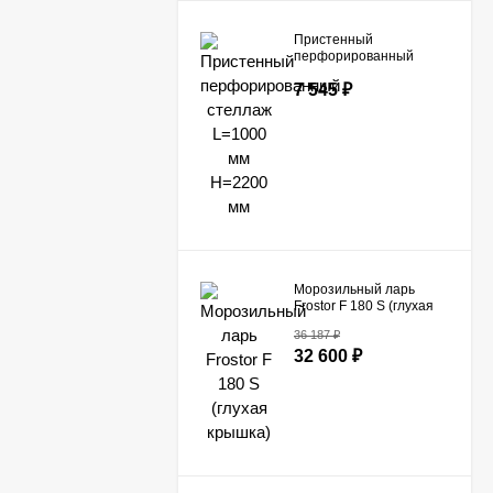
Пристенный
перфорированный
стеллаж L=1000 мм
7 545
₽
H=2200 мм
Морозильный ларь
Frostor F 180 S (глухая
крышка)
36 187
₽
32 600
₽