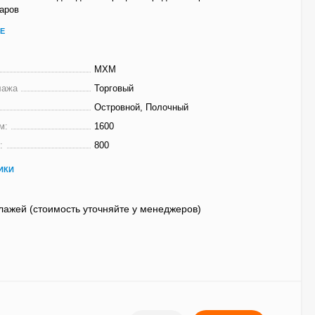
аров
Е
МХМ
лажа
Торговый
Островной, Полочный
м:
1600
:
800
ИКИ
лажей (стоимость уточняйте у менеджеров)