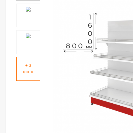
+ 3
фото