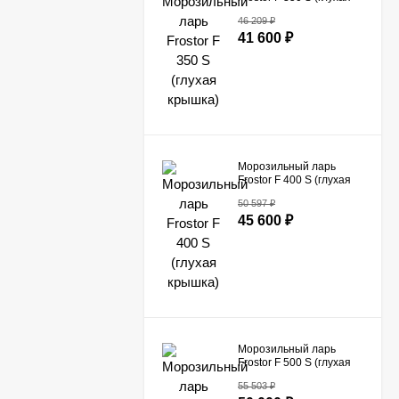
крышка)
46 209
₽
41 600
₽
Морозильный ларь
Frostor F 400 S (глухая
крышка)
50 597
₽
45 600
₽
Морозильный ларь
Frostor F 500 S (глухая
крышка)
55 503
₽