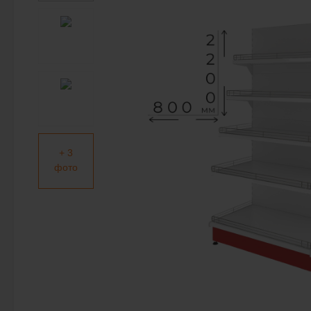
+ 3
фото