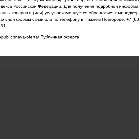
ен для демонстрации и продажи широкого ассортимента товаров 
одекса Российской Федерации. Для получения подробной информа
анных товаров и (или) услуг рекомендуется обращаться к менеджер
льной формы связи или по телефону в Нижнем Новгороде: +7 (831
новки в середине торгового зала и продажи товара с двух сторон.
-31.
тановки точечных или люминесцентных светильников, дополнител
u/publichnaya-oferta/
Публичная оферта
полок глубиной 200, 300, 400 и 500 мм, ограничителями и