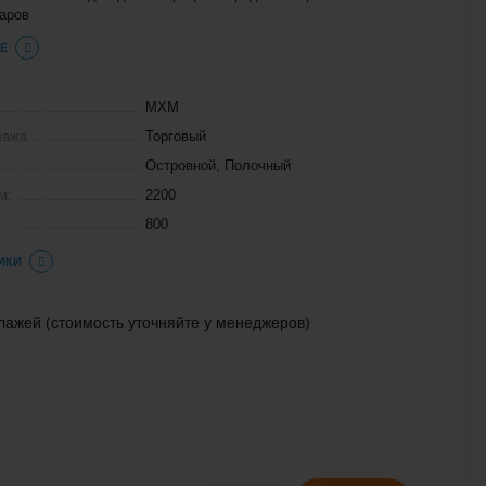
аров
Е
МХМ
лажа
Торговый
Островной, Полочный
м:
2200
:
800
ИКИ
лажей (стоимость уточняйте у менеджеров)