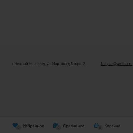
г. Нижний Новгород, ул. Нартова д.6 корп. 2.
Nogser@yandex.ru
Избранное
Сравнение
Корзина
0
0
0