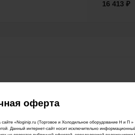
16 413
₽
чная оферта
сайте «Noginip.ru (Торговое и Холодильное оборудование Н и П » 
той. Данный интернет-сайт носит исключительно информационный
виях не является публичной офертой, определяемой положениями С