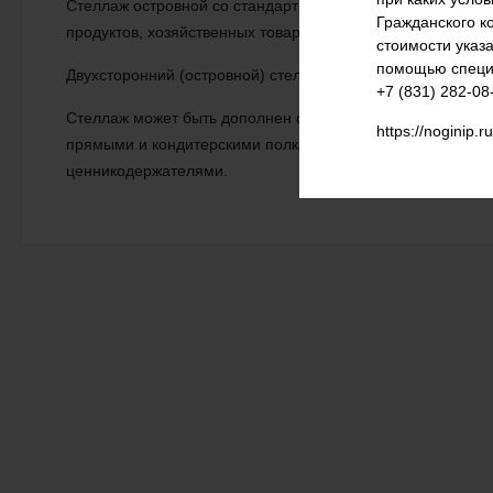
Стеллаж островной со стандартными полками предназнач
Гражданского к
продуктов, хозяйственных товаров, бытовой химии и т.п.
стоимости указ
помощью специа
Двухсторонний (островной) стеллаж предназначен для уста
+7 (831) 282-08
Стеллаж может быть дополнен фризом с возможностью ус
https://noginip.r
прямыми и кондитерскими полками, комплектом торцевых 
ценникодержателями.