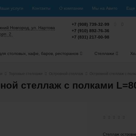
Наши услуги
Контакты
О компании
Мы на Авито
Еще
+7 (908) 739-32-99
ижний Новгород, ул. Нартова
+7 (910) 892-76-36
орп. 2.
+7 (831) 217-00-98
ля столовых, кафе, баров, ресторанов
Стеллажи
Хо
жи
Торговые стеллажи
Островной стеллаж
Островной стеллаж с пол
ной стеллаж с полками L=8
Стеллаж островн