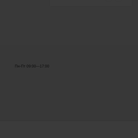
Frostor F 250 S (глухая
крышка)
42 233
₽
38 000
₽
Морозильный ларь
Frostor F 350 S (глухая
крышка)
46 209
₽
41 600
₽
Пн-Пт 09:00—17:00
Морозильный ларь
Frostor F 400 S (глухая
крышка)
50 597
₽
45 600
₽
Морозильный ларь
Frostor F 500 S (глухая
крышка)