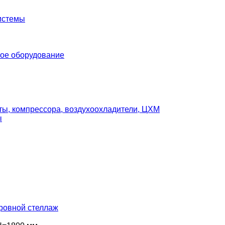
истемы
ое оборудование
ты, компрессора, воздухоохладители, ЦХМ
ы
ровной стеллаж