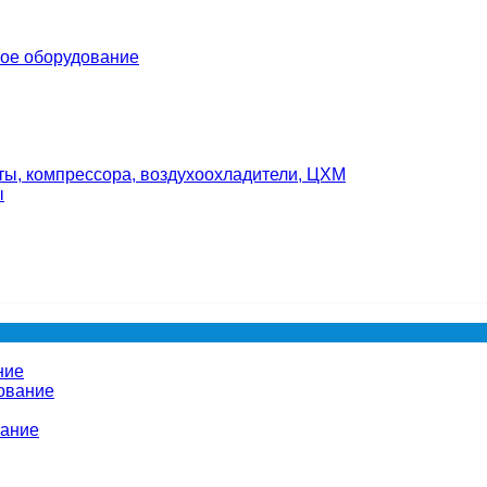
ое оборудование
ты, компрессора, воздухоохладители, ЦХМ
ы
ние
ование
вание