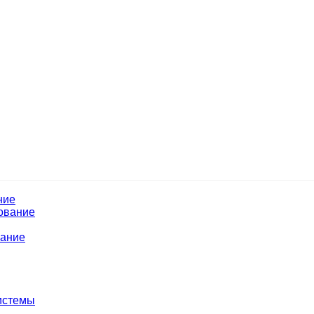
ние
ование
вание
истемы