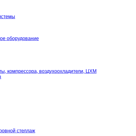
истемы
ое оборудование
ты, компрессора, воздухоохладители, ЦХМ
ы
ровной стеллаж