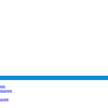
ние
ование
вание