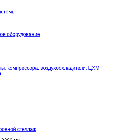
истемы
ое оборудование
ты, компрессора, воздухоохладители, ЦХМ
ы
ровной стеллаж