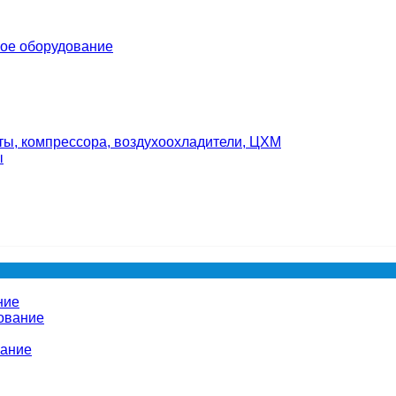
ое оборудование
ты, компрессора, воздухоохладители, ЦХМ
ы
ние
ование
вание