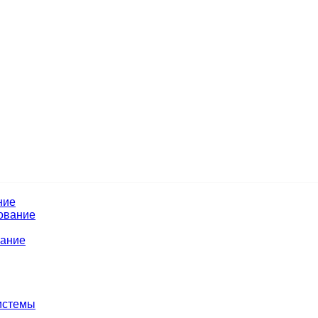
ние
ование
вание
истемы