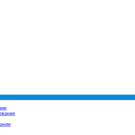
ние
ование
вание