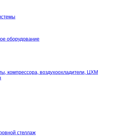
истемы
ое оборудование
ты, компрессора, воздухоохладители, ЦХМ
ы
ровной стеллаж