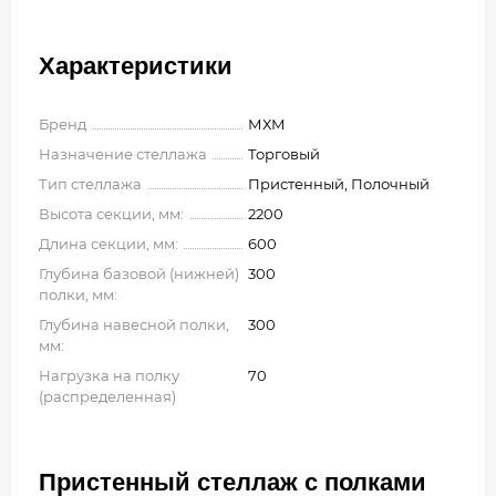
Характеристики
Бренд
МХМ
Назначение стеллажа
Торговый
Тип стеллажа
Пристенный, Полочный
Высота секции, мм:
2200
Длина секции, мм:
600
Глубина базовой (нижней)
300
полки, мм:
Глубина навесной полки,
300
мм:
Нагрузка на полку
70
(распределенная)
Пристенный стеллаж с полками