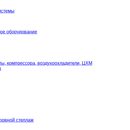
истемы
ое оборудование
ты, компрессора, воздухоохладители, ЦХМ
ы
ровной стеллаж