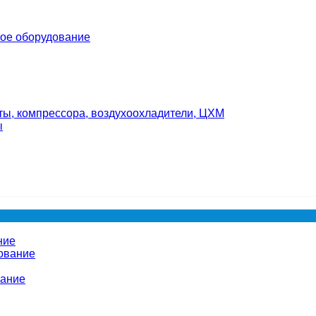
ое оборудование
ты, компрессора, воздухоохладители, ЦХМ
ы
ние
ование
вание