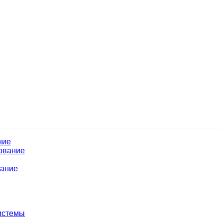
ние
ование
вание
истемы