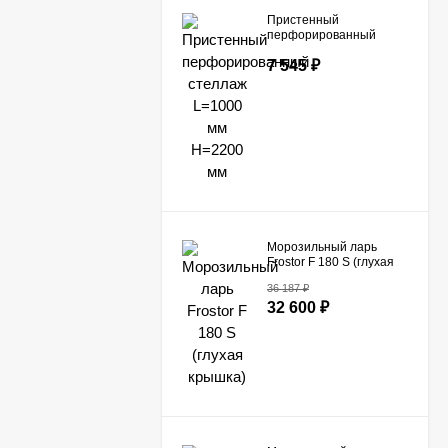
Пристенный
перфорированный
стеллаж L=1000 мм
7 545
₽
H=2200 мм
Морозильный ларь
Frostor F 180 S (глухая
крышка)
36 187
₽
32 600
₽