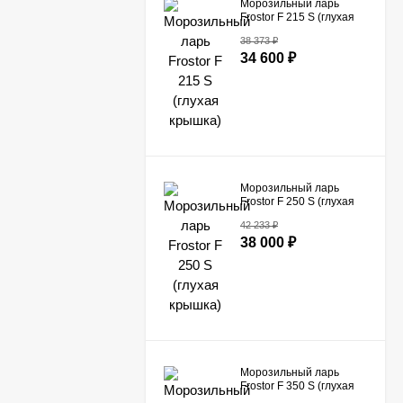
Морозильный ларь
Frostor F 215 S (глухая
крышка)
38 373
₽
34 600
₽
Морозильный ларь
Frostor F 250 S (глухая
крышка)
42 233
₽
38 000
₽
Морозильный ларь
Frostor F 350 S (глухая
крышка)