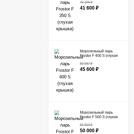
46 209
₽
41 600
₽
Морозильный ларь
Frostor F 400 S (глухая
крышка)
50 597
₽
45 600
₽
Морозильный ларь
Frostor F 500 S (глухая
крышка)
55 503
₽
50 000
₽