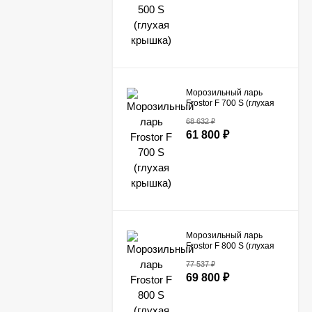
Морозильный ларь
Frostor F 700 S (глухая
крышка)
68 632
₽
61 800
₽
Морозильный ларь
Frostor F 800 S (глухая
крышка)
77 537
₽
69 800
₽