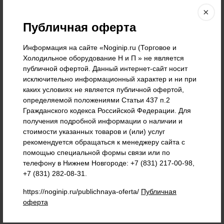
×
Публичная оферта
Печь для пиццы GAM
FOR SB66GTR400 бу
Информация на сайте «Noginip.ru (Торговое и
Вместительная печь на 12
Холодильное оборудование Н и П » не является
пицц с шикарным
публичной офертой. Данный интернет-сайт носит
состоянием...
исключительно информационный характер и ни при
каких условиях не является публичной офертой,
определяемой положениями Статьи 437 п.2
210 000
₽
Гражданского кодекса Российской Федерации. Для
получения подробной информации о наличии и
стоимости указанных товаров и (или) услуг
рекомендуется обращаться к менеджеру сайта с
помощью специальной формы связи или по
телефону в Нижнем Новгороде: +7 (831) 217-00-98,
+7 (831) 282-08-31.
https://noginip.ru/publichnaya-oferta/
Публичная
оферта