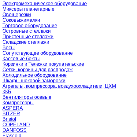
Электромеханическое оборудование
Миксеры планетарные
Овощерезки
Соковыжималки
Торговое оборудование
Островные стеллажи
Пристенные стеллажи
Складские стеллажи
Весы
Сопутствующее оборудование
Кассовые боксы
Корзинки и Тележки покупательские
Сетки, корзины для распродаж
Холодильное оборудование
Шкафы шоковой заморозки
Агрегаты, компрессора, воздухоохладители, ЦХМ
ККБ
Вентиляторы осевые
Компрессоры
ASPERA
BITZER
Bristol
COPELAND
DANFOSS
Frascold