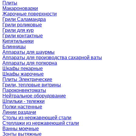
Плиты
Макароноварки
Жарочные поверхности
Грили Саламандра
Грили роликовые
Грили для кур
Грили контактные
Кипятильники
Блинницы
Аппараты для шаурмы
Аппараты для производства сахарной ваты
Аппараты для попкорна
Шкафы пекарные
Шкафы жарочные
Плиты Электрические
Грили, тепловые витрины
Пароконвектоматы
Нейтральное оборудование
Шпильки - тележки
Полки настенные
Линии раздачи
Столы из нержавеющей стали
Стеллажи из нержавеющей стали
Ванны моечные
Зонты вытяжные