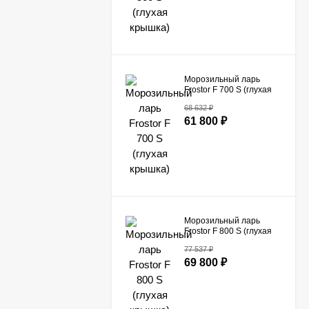
Морозильный ларь
Frostor F 700 S (глухая
крышка)
68 632
₽
61 800
₽
Морозильный ларь
Frostor F 800 S (глухая
крышка)
77 537
₽
69 800
₽