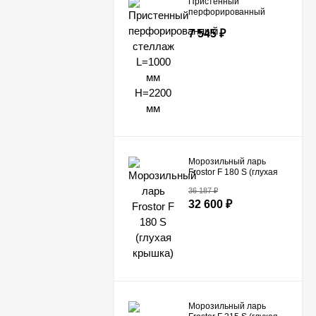
Пристенный
перфорированный
стеллаж L=1000 мм
7 545
₽
H=2200 мм
Морозильный ларь
Frostor F 180 S (глухая
крышка)
36 187
₽
32 600
₽
Морозильный ларь