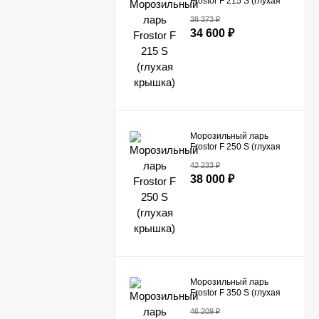
Frostor F 215 S (глухая
крышка)
38 373
₽
34 600
₽
Морозильный ларь
Frostor F 250 S (глухая
крышка)
42 233
₽
38 000
₽
Морозильный ларь
Frostor F 350 S (глухая
крышка)
46 209
₽