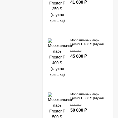
41 600
₽
Морозильный ларь
Frostor F 400 S (глухая
крышка)
50 597
₽
45 600
₽
Морозильный ларь
Frostor F 500 S (глухая
крышка)
55 503
₽
50 000
₽