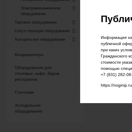
Электромеханическое
оборудование
Публи
Торговое оборудование
Сопутствующее оборудование
Информация на 
Холодильное оборудование
публичной офер
Морозильный ларь
Frostor F 700 S (глухая
при каких усло
крышка)
Кондиционеры
Гражданского к
68 632
₽
61 800
₽
стоимости указ
Оборудование для
помощью специа
столовых, кафе, баров,
+7 (831) 282-08
ресторанов
Морозильный ларь
https://noginip.r
Frostor F 800 S (глухая
Стеллажи
крышка)
77 537
₽
69 800
₽
Холодильное
оборудование
Морозильный ларь
Gellar FG 250 C (прямое