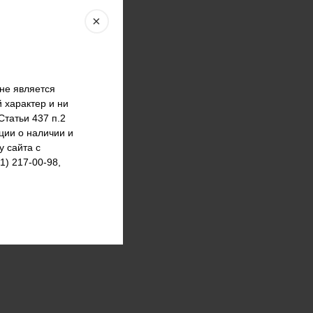
×
не является
 характер и ни
татьи 437 п.2
ции о наличии и
у сайта с
) 217-00-98,