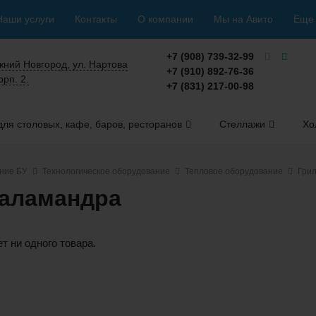
Наши услуги
Контакты
О компании
Мы на Авито
Еще
+7 (908) 739-32-99
ижний Новгород, ул. Нартова
+7 (910) 892-76-36
орп. 2.
+7 (831) 217-00-98
ля столовых, кафе, баров, ресторанов
Стеллажи
Хо
ние БУ
Технологическое оборудование
Тепловое оборудование
Гри
Саламандра
ет ни одного товара.