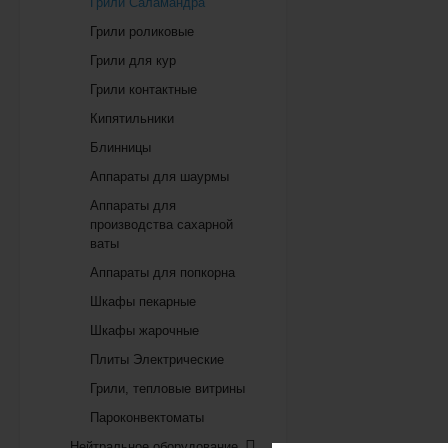
Грили Саламандра
Грили роликовые
Грили для кур
Грили контактные
Кипятильники
Блинницы
Аппараты для шаурмы
Аппараты для
производства сахарной
ваты
Аппараты для попкорна
Шкафы пекарные
Шкафы жарочные
Плиты Электрические
Грили, тепловые витрины
Пароконвектоматы
Нейтральное оборудование