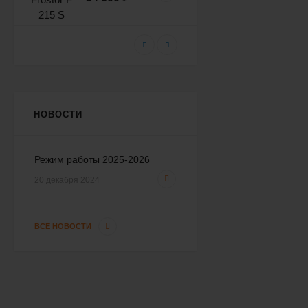
Морозильный ларь
Frostor F 250 S (глухая
крышка)
42 233
₽
38 000
₽
НОВОСТИ
Морозильный ларь
Frostor F 350 S (глухая
Режим работы 2025-2026
крышка)
46 209
₽
20 декабря 2024
41 600
₽
ВСЕ НОВОСТИ
Морозильный ларь
Frostor F 400 S (глухая
крышка)
50 597
₽
45 600
₽