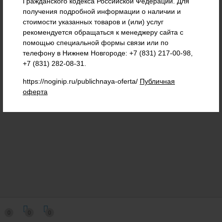
Гражданского кодекса Российской Федерации. Для
+7 (908) 739-32-99
+7 (910) 892-76-36
получения подробной информации о наличии и
стоимости указанных товаров и (или) услуг
+7 (831) 217-00-98
рекомендуется обращаться к менеджеру сайта с
помощью специальной формы связи или по
г. Нижний Новгород, ул. Нартова д.6 корп. 2.
телефону в Нижнем Новгороде: +7 (831) 217-00-98,
+7 (831) 282-08-31.
Nogser@yandex.ru
Пн-Пт 09:00—17:00
https://noginip.ru/publichnaya-oferta/
Публичная
Мы в соц.сетях
оферта
0
0
0