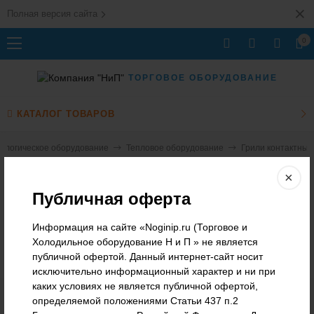
Полная версия сайта
0
ТОРГОВОЕ ОБОРУДОВАНИЕ
КАТАЛОГ ТОВАРОВ
ологическое оборудование
Тепловое оборудование
Грили контактные
Грили контактные
×
Публичная оферта
В этой категории нет ни одного товара.
Информация на сайте «Noginip.ru (Торговое и
Холодильное оборудование Н и П » не является
публичной офертой. Данный интернет-сайт носит
исключительно информационный характер и ни при
каких условиях не является публичной офертой,
определяемой положениями Статьи 437 п.2