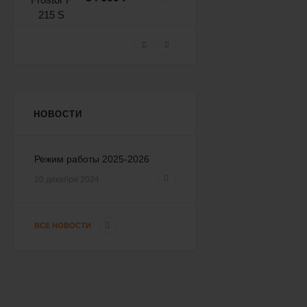
Морозильный ларь
Frostor F 250 S (глухая
крышка)
42 233
₽
38 000
₽
НОВОСТИ
Морозильный ларь
Frostor F 350 S (глухая
Режим работы 2025-2026
крышка)
46 209
₽
20 декабря 2024
41 600
₽
ВСЕ НОВОСТИ
Морозильный ларь
Frostor F 400 S (глухая
крышка)
50 597
₽
45 600
₽