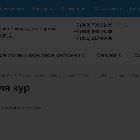
Наши услуги
Контакты
О компании
Мы на Авито
Еще
+7 (908) 739-32-99
ижний Новгород, ул. Нартова
+7 (910) 892-76-36
орп. 2.
+7 (831) 217-00-98
ля столовых, кафе, баров, ресторанов
Стеллажи
Хо
ние БУ
Технологическое оборудование
Тепловое оборудование
Грил
ля кур
ет ни одного товара.