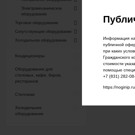
Электромеханическое
оборудование
Публи
Торговое оборудование
Сопутствующее оборудование
Информация на 
Холодильное оборудование
публичной офер
Морозильный ларь
Frostor F 700 S (глухая
при каких усло
крышка)
Кондиционеры
Гражданского к
68 632
₽
61 800
₽
стоимости указ
Оборудование для
помощью специа
столовых, кафе, баров,
+7 (831) 282-08
ресторанов
Морозильный ларь
https://noginip.r
Frostor F 800 S (глухая
Стеллажи
крышка)
77 537
₽
69 800
₽
Холодильное
оборудование
Морозильный ларь
Gellar FG 250 C (прямое