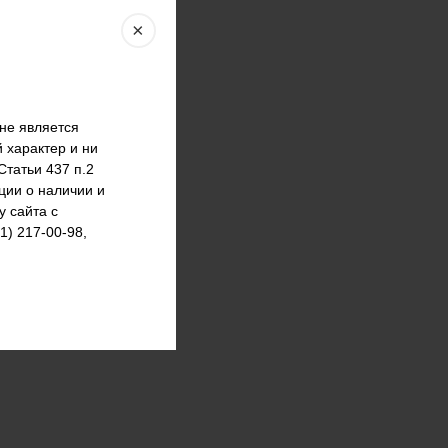
×
не является
 характер и ни
татьи 437 п.2
ции о наличии и
у сайта с
) 217-00-98,