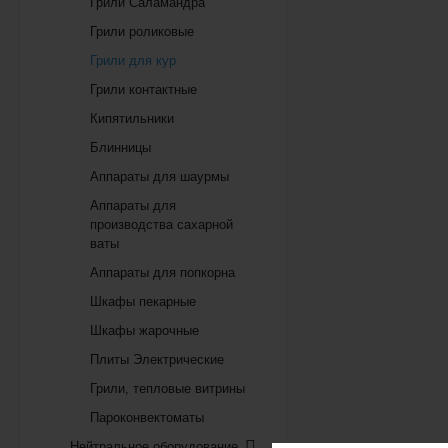
Грили Саламандра
Грили роликовые
Грили для кур
Грили контактные
Кипятильники
Блинницы
Аппараты для шаурмы
Аппараты для
производства сахарной
ваты
Аппараты для попкорна
Шкафы пекарные
Шкафы жарочные
Плиты Электрические
Грили, тепловые витрины
Пароконвектоматы
Нейтральное оборудование