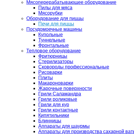
Мясоперерабатывающее оборудование
Пилы для мяса
Мясорубки
Оборудование для пиццы
Печи для пиццы
Посудомоечные машины
Купольные
Туннельные
Фронтальные
Тепловое оборудование
Фритюрницы
Стерилизаторы
Сковороды профессиональные
Рисоварки
Плиты
Макароноварки
Жарочные поверхности
Грили Саламандра
Грили роликовые
Грили для кур
Грили контактные
Кипятильники
Блинницы
Аппараты для шаурмы
Аппараты для производства сахарной ват