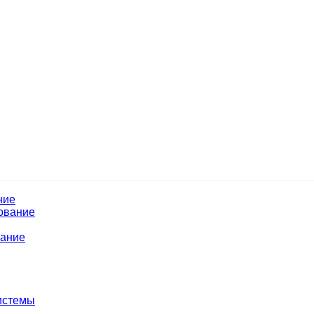
ние
ование
вание
истемы