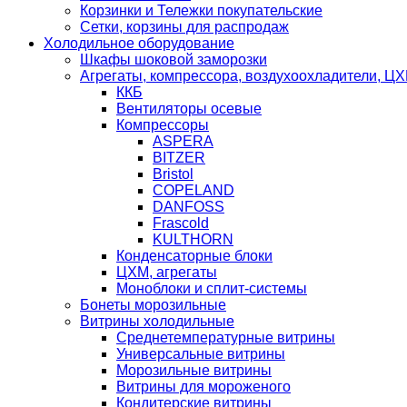
Корзинки и Тележки покупательские
Сетки, корзины для распродаж
Холодильное оборудование
Шкафы шоковой заморозки
Агрегаты, компрессора, воздухоохладители, Ц
ККБ
Вентиляторы осевые
Компрессоры
ASPERA
BITZER
Bristol
COPELAND
DANFOSS
Frascold
KULTHORN
Конденсаторные блоки
ЦХМ, агрегаты
Моноблоки и сплит-системы
Бонеты морозильные
Витрины холодильные
Среднетемпературные витрины
Универсальные витрины
Морозильные витрины
Витрины для мороженого
Кондитерские витрины