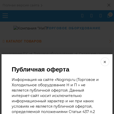
Полная версия сайта
0
ТОРГОВОЕ ОБОРУДОВАНИЕ
КАТАЛОГ ТОВАРОВ
Оборудование БУ
Торговое оборудование
Складские стеллажи
Складские стеллажи
×
Публичная оферта
В этой категории нет ни одного товара.
Название
Информация на сайте «Noginip.ru (Торговое и
Холодильное оборудование Н и П » не
является публичной офертой. Данный
интернет-сайт носит исключительно
информационный характер и ни при каких
условиях не является публичной офертой,
определяемой положениями Статьи 437 п.2