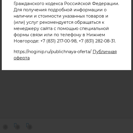
Гражданского кодекса Российской Федерации.
+7 (908) 739-32-99
+7 (910) 892-76-36
Для получения подробной информации о
наличии и стоимости указанных товаров и
+7 (831) 217-00-98
(или) услуг рекомендуется обращаться к
г. Нижний Новгород, ул. Нартова д.6 корп. 2.
менеджеру сайта с помощью специальной
формы связи или по телефону в Нижнем
Nogser@yandex.ru
Пн-Пт 09:00—17:00
Новгороде: +7 (831) 217-00-98, +7 (831) 282-08-31.
Мы в соц.сетях
https://noginip.ru/publichnaya-oferta/
Публичная
оферта
0
0
0