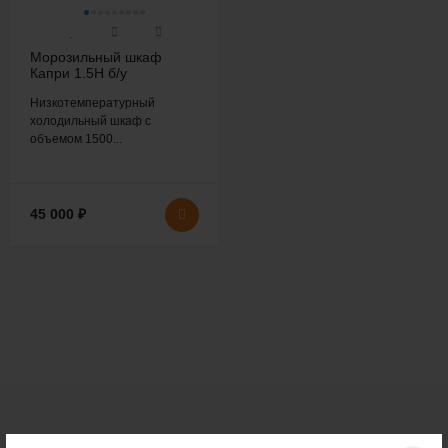
Морозильный шкаф
Капри 1.5Н б/у
Низкотемпературный
холодильный шкаф с
объемом 1500...
45 000
₽