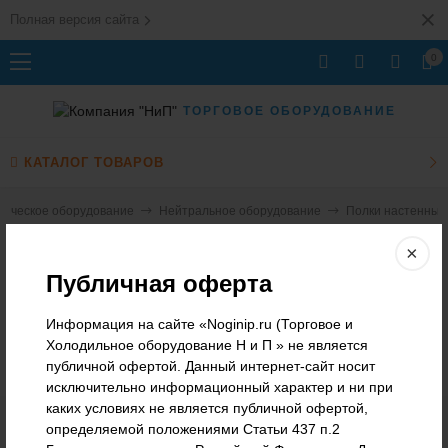
Полная версия сайта
0
ТОРГОВОЕ ОБОРУДОВАНИЕ
КАТАЛОГ ТОВАРОВ
гическое оборудование
Нейтральное оборудование
Полки настенные
Полки настенные
×
Публичная оферта
В этой категории нет ни одного товара.
Информация на сайте «Noginip.ru (Торговое и
Холодильное оборудование Н и П » не является
публичной офертой. Данный интернет-сайт носит
исключительно информационный характер и ни при
каких условиях не является публичной офертой,
определяемой положениями Статьи 437 п.2