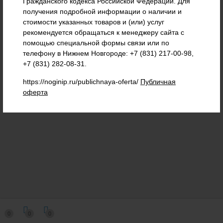
Гражданского кодекса Российской Федерации. Для
+7 (908) 739-32-99
+7 (910) 892-76-36
получения подробной информации о наличии и
стоимости указанных товаров и (или) услуг
+7 (831) 217-00-98
рекомендуется обращаться к менеджеру сайта с
помощью специальной формы связи или по
г. Нижний Новгород, ул. Нартова д.6 корп. 2.
телефону в Нижнем Новгороде: +7 (831) 217-00-98,
+7 (831) 282-08-31.
Nogser@yandex.ru
Пн-Пт 09:00—17:00
https://noginip.ru/publichnaya-oferta/
Публичная
Мы в соц.сетях
оферта
0
0
0