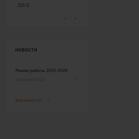
Морозильный ларь
Frostor F 250 S (глухая
крышка)
42 233
₽
38 000
₽
НОВОСТИ
Морозильный ларь
Frostor F 350 S (глухая
Режим работы 2025-2026
крышка)
46 209
₽
20 декабря 2024
41 600
₽
ВСЕ НОВОСТИ
Морозильный ларь
Frostor F 400 S (глухая
крышка)
50 597
₽
45 600
₽