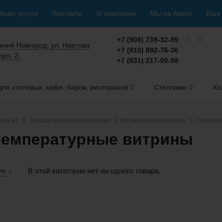
Наши услуги
Контакты
О компании
Мы на Авито
Еще
+7 (908) 739-32-99
ижний Новгород, ул. Нартова
+7 (910) 892-76-36
орп. 2.
+7 (831) 217-00-98
ля столовых, кафе, баров, ресторанов
Стеллажи
Хо
ние БУ
Холодильное оборудование
Витрины холодильные
Среднет
температурные витрины
В этой категории нет ни одного товара.
ие