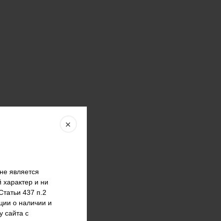
×
не является
 характер и ни
татьи 437 п.2
ции о наличии и
у сайта с