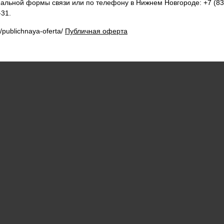
льной формы связи или по телефону в Нижнем Новгороде: +7 (831
-31.
u/publichnaya-oferta/
Публичная оферта