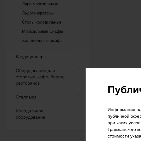
Лари морозильные
Льдогенераторы
Столы холодильные
Морозильные шкафы
Холодильные шкафы
Морозильный ларь
Frostor F 700 S (глухая
крышка)
Кондиционеры
68 632
₽
61 800
₽
Оборудование для
столовых, кафе, баров,
ресторанов
Публи
Морозильный ларь
Frostor F 800 S (глухая
Стеллажи
крышка)
77 537
₽
69 800
₽
Информация на 
Холодильное
публичной офер
оборудование
при каких усло
Гражданского к
Морозильный ларь
Gellar FG 250 C (прямое
стоимости указ
стекло)