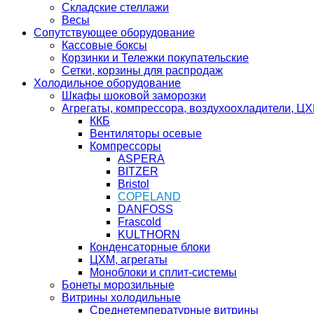
Складские стеллажи
Весы
Сопутствующее оборудование
Кассовые боксы
Корзинки и Тележки покупательские
Сетки, корзины для распродаж
Холодильное оборудование
Шкафы шоковой заморозки
Агрегаты, компрессора, воздухоохладители, Ц
ККБ
Вентиляторы осевые
Компрессоры
ASPERA
BITZER
Bristol
COPELAND
DANFOSS
Frascold
KULTHORN
Конденсаторные блоки
ЦХМ, агрегаты
Моноблоки и сплит-системы
Бонеты морозильные
Витрины холодильные
Среднетемпературные витрины