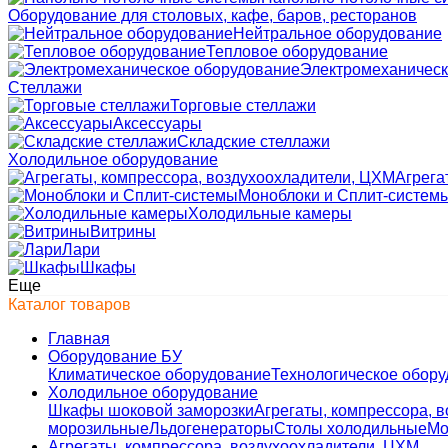
Оборудование для столовых, кафе, баров, ресторанов
Нейтральное оборудование
Тепловое оборудование
Электромеханическ
Стеллажи
Торговые стеллажи
Аксессуары
Складские стеллажи
Холодильное оборудование
Агрега
Моноблоки и Сплит-систем
Холодильные камеры
Витрины
Лари
Шкафы
Еще
Каталог товаров
Главная
Оборудование БУ
Климатическое оборудование
Технологическое обор
Холодильное оборудование
Шкафы шоковой заморозки
Агрегаты, компрессора, 
морозильные
Льдогенераторы
Столы холодильные
Мо
Агрегаты, компрессора, воздухоохладители, ЦХМ