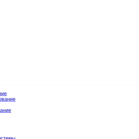
ние
ование
вание
истемы