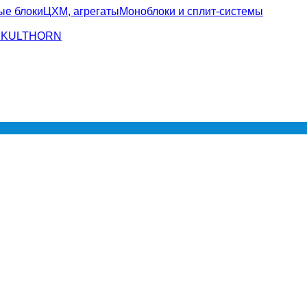
ые блоки
ЦХМ, агрегаты
Моноблоки и сплит-системы
d
KULTHORN