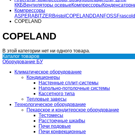
ККБ
Вентиляторы осевые
Компрессоры
Конденсаторн
Компрессоры
ASPERA
BITZER
Bristol
COPELAND
DANFOSS
Frascol
COPELAND
COPELAND
В этой категории нет ни одного товара.
Каталог товаров
Оборудование БУ
Климатическое оборудование
Кондиционеры
Настенные сплит-системы
Напольно-потолочные системы
Кассетного типа
Тепловые завесы
Технологическое оборудование
Пекарское и кондитерское оборудование
Тестомесы
Расстоечные шкафы
Печи подовые
Печи конвекционные