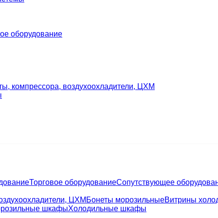
ое оборудование
ты, компрессора, воздухоохладители, ЦХМ
ы
удование
Торговое оборудование
Сопутствующее оборудова
воздухоохладители, ЦХМ
Бонеты морозильные
Витрины холо
розильные шкафы
Холодильные шкафы